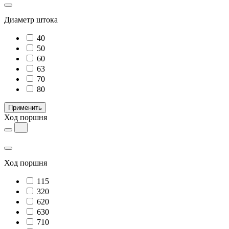
Диаметр штока
40
50
60
63
70
80
Применить
Ход поршня
Ход поршня
115
320
620
630
710