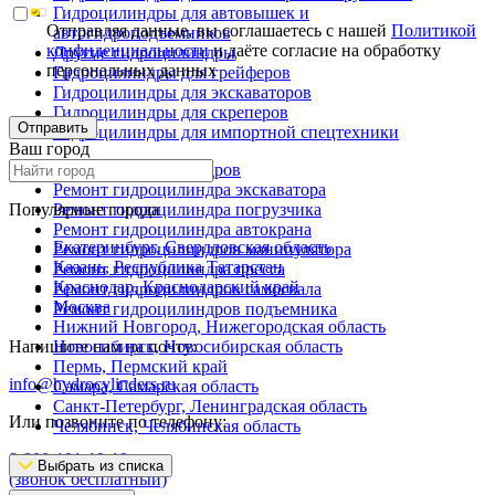
Гидроцилиндры для автовышек и
Отправляя данные, вы соглашаетесь с нашей
Политикой
автогидроподъемников
конфиденциальности
и даёте согласие на обработку
Другие гидроцилиндры
персональных данных
Гидроцилиндры для грейферов
Гидроцилиндры для экскаваторов
Гидроцилиндры для скреперов
Отправить
Гидроцилиндры для импортной спецтехники
Ваш город
Ремонт гидроцилиндров
Ремонт гидроцилиндра экскаватора
Популярные города
Ремонт гидроцилиндра погрузчика
Ремонт гидроцилиндра автокрана
Екатеринбург, Свердловская область
Ремонт гидроцилиндров манипулятора
Казань, Республика Татарстан
Ремонт гидроцилиндра пресса
Краснодар, Краснодарский край
Ремонт гидроцилиндров самосвала
Москва
Ремонт гидроцилиндров подъемника
Нижний Новгород, Нижегородская область
Напишите нам на почту:
Новосибирск, Новосибирская область
Пермь, Пермский край
info@hydrocylinders.ru
Самара, Самарская область
Санкт-Петербург, Ленинградская область
Или позвоните по телефону:
Челябинск, Челябинская область
8-800-101-19-19
Выбрать из списка
(звонок бесплатный)