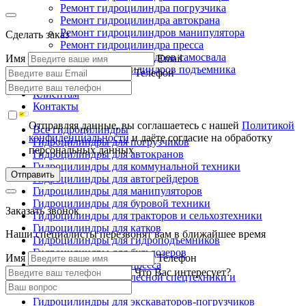
Ремонт гидроцилиндра погрузчика
Ремонт гидроцилиндра автокрана
Ремонт гидроцилиндров манипулятора
Сделать заказ
Ремонт гидроцилиндра пресса
Ремонт гидроцилиндров самосвала
Имя
Email
Ремонт гидроцилиндров подъемника
Телефон
Производство
Клиентам
Контакты
Отправляя данные, вы соглашаетесь с нашей
Политикой
Все гидроцилиндры
конфиденциальности
и даёте согласие на обработку
Гидроцилиндры для погрузчиков
персональных данных
Гидроцилиндры для автокранов
Гидроцилиндры для коммунальной техники
Отправить
Гидроцилиндры для автогрейдеров
Гидроцилиндры для манипуляторов
Гидроцилиндры для буровой техники
Заказать звонок
Гидроцилиндры для тракторов и сельхозтехники
Гидроцилиндры для катков
Наши специалисты перезвонят вам в ближайшее время
Гидроцилиндры для гидроподъемников
Гидроцилиндры для бульдозеров
Имя
Телефон
Гидроцилиндры для пресса
Что Вас интересует?
Гидроцилиндры для лесной спецтехники и
металловозов
Гидроцилиндры для экскаваторов-погрузчиков