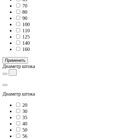
70
80
90
100
110
125
140
160
Применить
Диаметр штока
Диаметр штока
20
30
35
40
50
56