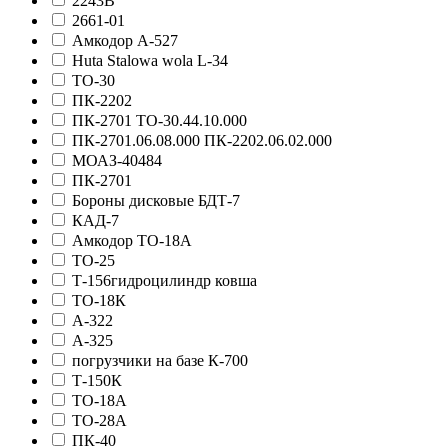
2243В
2661-01
Амкодор А-527
Huta Stalowa wola L-34
ТО-30
ПК-2202
ПК-2701 ТО-30.44.10.000
ПК-2701.06.08.000 ПК-2202.06.02.000
МОАЗ-40484
ПК-2701
Бороны дисковые БДТ-7
КАД-7
Амкодор ТО-18А
ТО-25
Т-156гидроцилиндр ковша
ТО-18К
А-322
А-325
погрузчики на базе К-700
Т-150К
ТО-18А
ТО-28А
ПК-40