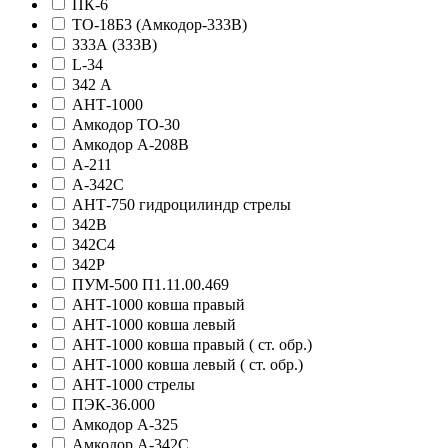
ПК-6
ТО-18Б3 (Амкодор-333В)
333А (333В)
L-34
342 А
АНТ-1000
Амкодор ТО-30
Амкодор А-208В
А-211
А-342С
АНТ-750 гидроцилиндр стрелы
342В
342С4
342Р
ПУМ-500 П1.11.00.469
АНТ-1000 ковша правый
АНТ-1000 ковша левый
АНТ-1000 ковша правый ( ст. обр.)
АНТ-1000 ковша левый ( ст. обр.)
АНТ-1000 стрелы
ПЭК-36.000
Амкодор А-325
Амкодор А-342С