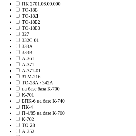
ПК 2701.06.09.000
ТО-18Б
ТО-18Д
ТО-18Б2
ТО-18Б3
327
332С-01
333А
333В
А-361
А-371
А-371-01
ЗТМ-216
ТО-28А / 342А
на базе база К-700
К-701
БПК-6 на базе К-740
ПК-4
П-4/85 на базе К-700
К-702
ТО-28
А-352