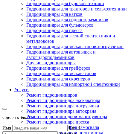
Гидроцилиндры для буровой техники
Гидроцилиндры для тракторов и сельхозтехники
Гидроцилиндры для катков
Гидроцилиндры для гидроподъемников
Гидроцилиндры для бульдозеров
Гидроцилиндры для пресса
Гидроцилиндры для лесной спецтехники и
металловозов
Гидроцилиндры для экскаваторов-погрузчиков
Гидроцилиндры для автовышек и
автогидроподъемников
Другие гидроцилиндры
Гидроцилиндры для грейферов
Гидроцилиндры для экскаваторов
Гидроцилиндры для скреперов
Гидроцилиндры для импортной спецтехники
Услуги
Ремонт гидроцилиндров
Ремонт гидроцилиндра экскаватора
Ремонт гидроцилиндра погрузчика
Ремонт гидроцилиндра автокрана
Ремонт гидроцилиндров манипулятора
Сделать заказ
Ремонт гидроцилиндра пресса
Ремонт гидроцилиндров самосвала
Имя
Email
Ремонт гидроцилиндров подъемника