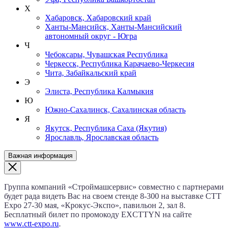
Х
Хабаровск, Хабаровский край
Ханты-Мансийск, Ханты-Мансийский
автономный округ - Югра
Ч
Чебоксары, Чувашская Республика
Черкесск, Республика Карачаево-Черкесия
Чита, Забайкальский край
Э
Элиста, Республика Калмыкия
Ю
Южно-Сахалинск, Сахалинская область
Я
Якутск, Республика Саха (Якутия)
Ярославль, Ярославская область
Важная информация
Группа компаний «Строймашсервис» совместно с партнерами
будет рада видеть Вас на своем стенде 8‑300 на выставке CTT
Expo
27‑30 мая
, «Крокус‑Экспо», павильон 2, зал 8.
Бесплатный билет по промокоду EXCTTYN на сайте
www.сtt-expo.ru
.