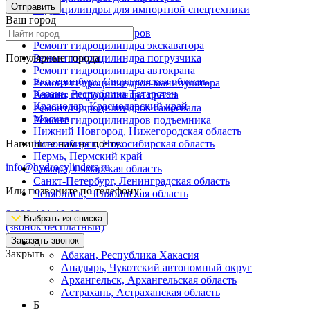
Отправить
Гидроцилиндры для импортной спецтехники
Ваш город
Ремонт гидроцилиндров
Ремонт гидроцилиндра экскаватора
Популярные города
Ремонт гидроцилиндра погрузчика
Ремонт гидроцилиндра автокрана
Екатеринбург, Свердловская область
Ремонт гидроцилиндров манипулятора
Казань, Республика Татарстан
Ремонт гидроцилиндра пресса
Краснодар, Краснодарский край
Ремонт гидроцилиндров самосвала
Москва
Ремонт гидроцилиндров подъемника
Нижний Новгород, Нижегородская область
Напишите нам на почту:
Новосибирск, Новосибирская область
Пермь, Пермский край
info@hydrocylinders.ru
Самара, Самарская область
Санкт-Петербург, Ленинградская область
Или позвоните по телефону:
Челябинск, Челябинская область
8-800-101-19-19
Выбрать из списка
(звонок бесплатный)
Заказать звонок
А
Закрыть
Абакан, Республика Хакасия
Анадырь, Чукотский автономный округ
Архангельск, Архангельская область
Астрахань, Астраханская область
Б