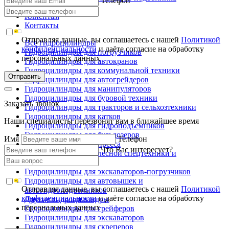
Телефон
Производство
Клиентам
Контакты
Отправляя данные, вы соглашаетесь с нашей
Политикой
Все гидроцилиндры
конфиденциальности
и даёте согласие на обработку
Гидроцилиндры для погрузчиков
персональных данных
Гидроцилиндры для автокранов
Гидроцилиндры для коммунальной техники
Отправить
Гидроцилиндры для автогрейдеров
Гидроцилиндры для манипуляторов
Гидроцилиндры для буровой техники
Заказать звонок
Гидроцилиндры для тракторов и сельхозтехники
Гидроцилиндры для катков
Наши специалисты перезвонят вам в ближайшее время
Гидроцилиндры для гидроподъемников
Гидроцилиндры для бульдозеров
Имя
Телефон
Гидроцилиндры для пресса
Что Вас интересует?
Гидроцилиндры для лесной спецтехники и
металловозов
Гидроцилиндры для экскаваторов-погрузчиков
Гидроцилиндры для автовышек и
Отправляя данные, вы соглашаетесь с нашей
Политикой
автогидроподъемников
конфиденциальности
и даёте согласие на обработку
Другие гидроцилиндры
персональных данных
Гидроцилиндры для грейферов
Гидроцилиндры для экскаваторов
Гидроцилиндры для скреперов