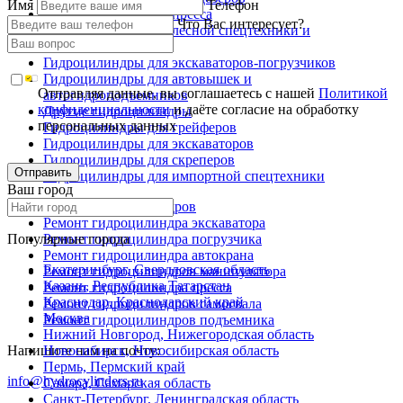
Имя
Телефон
Гидроцилиндры для пресса
Что Вас интересует?
Гидроцилиндры для лесной спецтехники и
металловозов
Гидроцилиндры для экскаваторов-погрузчиков
Гидроцилиндры для автовышек и
Отправляя данные, вы соглашаетесь с нашей
Политикой
автогидроподъемников
конфиденциальности
и даёте согласие на обработку
Другие гидроцилиндры
персональных данных
Гидроцилиндры для грейферов
Гидроцилиндры для экскаваторов
Гидроцилиндры для скреперов
Отправить
Гидроцилиндры для импортной спецтехники
Ваш город
Ремонт гидроцилиндров
Ремонт гидроцилиндра экскаватора
Популярные города
Ремонт гидроцилиндра погрузчика
Ремонт гидроцилиндра автокрана
Екатеринбург, Свердловская область
Ремонт гидроцилиндров манипулятора
Казань, Республика Татарстан
Ремонт гидроцилиндра пресса
Краснодар, Краснодарский край
Ремонт гидроцилиндров самосвала
Москва
Ремонт гидроцилиндров подъемника
Нижний Новгород, Нижегородская область
Напишите нам на почту:
Новосибирск, Новосибирская область
Пермь, Пермский край
info@hydrocylinders.ru
Самара, Самарская область
Санкт-Петербург, Ленинградская область