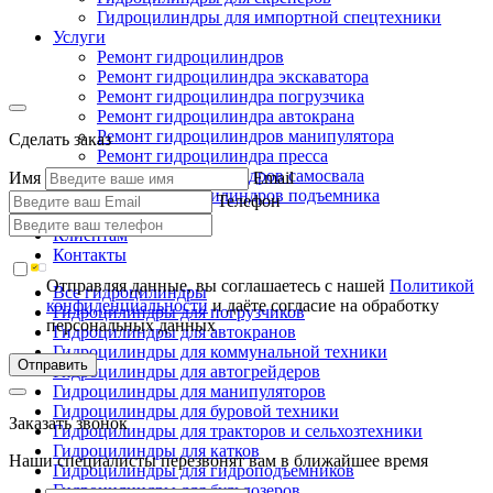
Гидроцилиндры для импортной спецтехники
Услуги
Ремонт гидроцилиндров
Ремонт гидроцилиндра экскаватора
Ремонт гидроцилиндра погрузчика
Ремонт гидроцилиндра автокрана
Ремонт гидроцилиндров манипулятора
Сделать заказ
Ремонт гидроцилиндра пресса
Ремонт гидроцилиндров самосвала
Имя
Email
Ремонт гидроцилиндров подъемника
Телефон
Производство
Клиентам
Контакты
Отправляя данные, вы соглашаетесь с нашей
Политикой
Все гидроцилиндры
конфиденциальности
и даёте согласие на обработку
Гидроцилиндры для погрузчиков
персональных данных
Гидроцилиндры для автокранов
Гидроцилиндры для коммунальной техники
Отправить
Гидроцилиндры для автогрейдеров
Гидроцилиндры для манипуляторов
Гидроцилиндры для буровой техники
Заказать звонок
Гидроцилиндры для тракторов и сельхозтехники
Гидроцилиндры для катков
Наши специалисты перезвонят вам в ближайшее время
Гидроцилиндры для гидроподъемников
Гидроцилиндры для бульдозеров