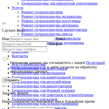
Гидроцилиндры для импортной спецтехники
Услуги
Ремонт гидроцилиндров
Ремонт гидроцилиндра экскаватора
Ремонт гидроцилиндра погрузчика
Ремонт гидроцилиндра автокрана
Ремонт гидроцилиндров манипулятора
Сделать заказ
Ремонт гидроцилиндра пресса
Ремонт гидроцилиндров самосвала
Имя
Email
Ремонт гидроцилиндров подъемника
Телефон
Производство
Клиентам
Контакты
Отправляя данные, вы соглашаетесь с нашей
Политикой
Все гидроцилиндры
конфиденциальности
и даёте согласие на обработку
Гидроцилиндры для погрузчиков
персональных данных
Гидроцилиндры для автокранов
Гидроцилиндры для коммунальной техники
Отправить
Гидроцилиндры для автогрейдеров
Гидроцилиндры для манипуляторов
Гидроцилиндры для буровой техники
Заказать звонок
Гидроцилиндры для тракторов и сельхозтехники
Гидроцилиндры для катков
Наши специалисты перезвонят вам в ближайшее время
Гидроцилиндры для гидроподъемников
Гидроцилиндры для бульдозеров