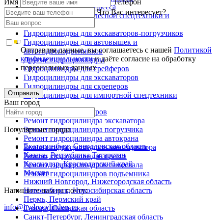
Имя
Телефон
Гидроцилиндры для пресса
Что Вас интересует?
Гидроцилиндры для лесной спецтехники и
металловозов
Гидроцилиндры для экскаваторов-погрузчиков
Гидроцилиндры для автовышек и
Отправляя данные, вы соглашаетесь с нашей
Политикой
автогидроподъемников
конфиденциальности
и даёте согласие на обработку
Другие гидроцилиндры
персональных данных
Гидроцилиндры для грейферов
Гидроцилиндры для экскаваторов
Гидроцилиндры для скреперов
Отправить
Гидроцилиндры для импортной спецтехники
Ваш город
Ремонт гидроцилиндров
Ремонт гидроцилиндра экскаватора
Популярные города
Ремонт гидроцилиндра погрузчика
Ремонт гидроцилиндра автокрана
Екатеринбург, Свердловская область
Ремонт гидроцилиндров манипулятора
Казань, Республика Татарстан
Ремонт гидроцилиндра пресса
Краснодар, Краснодарский край
Ремонт гидроцилиндров самосвала
Москва
Ремонт гидроцилиндров подъемника
Нижний Новгород, Нижегородская область
Напишите нам на почту:
Новосибирск, Новосибирская область
Пермь, Пермский край
info@hydrocylinders.ru
Самара, Самарская область
Санкт-Петербург, Ленинградская область