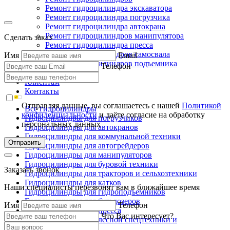
Ремонт гидроцилиндра экскаватора
Ремонт гидроцилиндра погрузчика
Ремонт гидроцилиндра автокрана
Ремонт гидроцилиндров манипулятора
Сделать заказ
Ремонт гидроцилиндра пресса
Ремонт гидроцилиндров самосвала
Имя
Email
Ремонт гидроцилиндров подъемника
Телефон
Производство
Клиентам
Контакты
Отправляя данные, вы соглашаетесь с нашей
Политикой
Все гидроцилиндры
конфиденциальности
и даёте согласие на обработку
Гидроцилиндры для погрузчиков
персональных данных
Гидроцилиндры для автокранов
Гидроцилиндры для коммунальной техники
Отправить
Гидроцилиндры для автогрейдеров
Гидроцилиндры для манипуляторов
Гидроцилиндры для буровой техники
Заказать звонок
Гидроцилиндры для тракторов и сельхозтехники
Гидроцилиндры для катков
Наши специалисты перезвонят вам в ближайшее время
Гидроцилиндры для гидроподъемников
Гидроцилиндры для бульдозеров
Имя
Телефон
Гидроцилиндры для пресса
Что Вас интересует?
Гидроцилиндры для лесной спецтехники и
металловозов