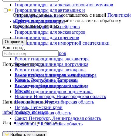
Гидроцилиндры для экскаваторов-погрузчиков
Гидроцилиндры для автовышек и
Отправляя данные, вы соглашаетесь с нашей
Политикой
автогидроподъемников
конфиденциальности
и даёте согласие на обработку
Другие гидроцилиндры
персональных данных
Гидроцилиндры для грейферов
Гидроцилиндры для экскаваторов
Гидроцилиндры для скреперов
Отправить
Гидроцилиндры для импортной спецтехники
Ваш город
Ремонт гидроцилиндров
Ремонт гидроцилиндра экскаватора
Популярные города
Ремонт гидроцилиндра погрузчика
Ремонт гидроцилиндра автокрана
Екатеринбург, Свердловская область
Ремонт гидроцилиндров манипулятора
Казань, Республика Татарстан
Ремонт гидроцилиндра пресса
Краснодар, Краснодарский край
Ремонт гидроцилиндров самосвала
Москва
Ремонт гидроцилиндров подъемника
Нижний Новгород, Нижегородская область
Напишите нам на почту:
Новосибирск, Новосибирская область
Пермь, Пермский край
info@hydrocylinders.ru
Самара, Самарская область
Санкт-Петербург, Ленинградская область
Или позвоните по телефону:
Челябинск, Челябинская область
8-800-101-19-19
Выбрать из списка