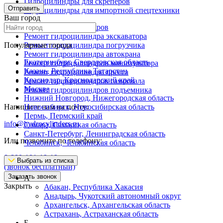
Гидроцилиндры для скреперов
Отправить
Гидроцилиндры для импортной спецтехники
Ваш город
Ремонт гидроцилиндров
Ремонт гидроцилиндра экскаватора
Популярные города
Ремонт гидроцилиндра погрузчика
Ремонт гидроцилиндра автокрана
Екатеринбург, Свердловская область
Ремонт гидроцилиндров манипулятора
Казань, Республика Татарстан
Ремонт гидроцилиндра пресса
Краснодар, Краснодарский край
Ремонт гидроцилиндров самосвала
Москва
Ремонт гидроцилиндров подъемника
Нижний Новгород, Нижегородская область
Напишите нам на почту:
Новосибирск, Новосибирская область
Пермь, Пермский край
info@hydrocylinders.ru
Самара, Самарская область
Санкт-Петербург, Ленинградская область
Или позвоните по телефону:
Челябинск, Челябинская область
8-800-101-19-19
Выбрать из списка
(звонок бесплатный)
Заказать звонок
А
Закрыть
Абакан, Республика Хакасия
Анадырь, Чукотский автономный округ
Архангельск, Архангельская область
Астрахань, Астраханская область
Б