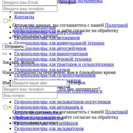
Ремонт гидроцилиндров подъемника
Телефон
Производство
Клиентам
Контакты
Отправляя данные, вы соглашаетесь с нашей
Политикой
Все гидроцилиндры
конфиденциальности
и даёте согласие на обработку
Гидроцилиндры для погрузчиков
персональных данных
Гидроцилиндры для автокранов
Гидроцилиндры для коммунальной техники
Отправить
Гидроцилиндры для автогрейдеров
Гидроцилиндры для манипуляторов
Гидроцилиндры для буровой техники
Заказать звонок
Гидроцилиндры для тракторов и сельхозтехники
Гидроцилиндры для катков
Наши специалисты перезвонят вам в ближайшее время
Гидроцилиндры для гидроподъемников
Гидроцилиндры для бульдозеров
Имя
Телефон
Гидроцилиндры для пресса
Что Вас интересует?
Гидроцилиндры для лесной спецтехники и
металловозов
Гидроцилиндры для экскаваторов-погрузчиков
Гидроцилиндры для автовышек и
Отправляя данные, вы соглашаетесь с нашей
Политикой
автогидроподъемников
конфиденциальности
и даёте согласие на обработку
Другие гидроцилиндры
персональных данных
Гидроцилиндры для грейферов
Гидроцилиндры для экскаваторов