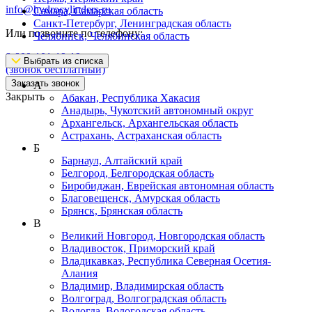
info@hydrocylinders.ru
Самара, Самарская область
Санкт-Петербург, Ленинградская область
Или позвоните по телефону:
Челябинск, Челябинская область
8-800-101-19-19
Выбрать из списка
(звонок бесплатный)
Заказать звонок
А
Закрыть
Абакан, Республика Хакасия
Анадырь, Чукотский автономный округ
Архангельск, Архангельская область
Астрахань, Астраханская область
Б
Барнаул, Алтайский край
Белгород, Белгородская область
Биробиджан, Еврейская автономная область
Благовещенск, Амурская область
Брянск, Брянская область
В
Великий Новгород, Новгородская область
Владивосток, Приморский край
Владикавказ, Республика Северная Осетия-
Алания
Владимир, Владимирская область
Волгоград, Волгоградская область
Вологда, Вологодская область