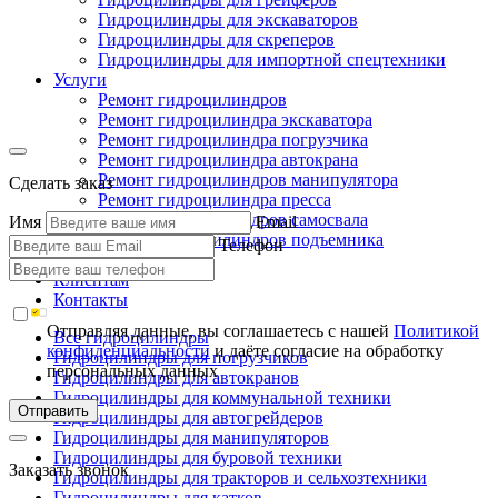
Гидроцилиндры для экскаваторов
Гидроцилиндры для скреперов
Гидроцилиндры для импортной спецтехники
Услуги
Ремонт гидроцилиндров
Ремонт гидроцилиндра экскаватора
Ремонт гидроцилиндра погрузчика
Ремонт гидроцилиндра автокрана
Ремонт гидроцилиндров манипулятора
Сделать заказ
Ремонт гидроцилиндра пресса
Ремонт гидроцилиндров самосвала
Имя
Email
Ремонт гидроцилиндров подъемника
Телефон
Производство
Клиентам
Контакты
Отправляя данные, вы соглашаетесь с нашей
Политикой
Все гидроцилиндры
конфиденциальности
и даёте согласие на обработку
Гидроцилиндры для погрузчиков
персональных данных
Гидроцилиндры для автокранов
Гидроцилиндры для коммунальной техники
Отправить
Гидроцилиндры для автогрейдеров
Гидроцилиндры для манипуляторов
Гидроцилиндры для буровой техники
Заказать звонок
Гидроцилиндры для тракторов и сельхозтехники
Гидроцилиндры для катков