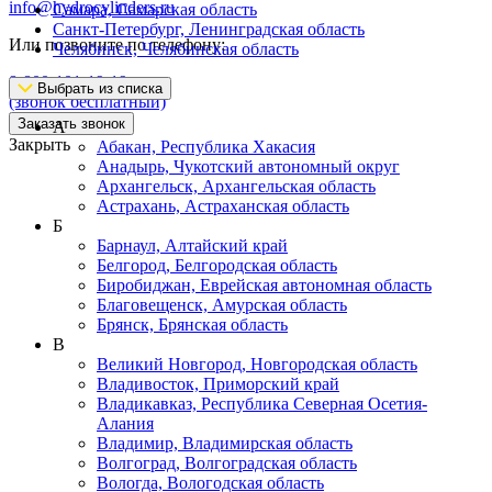
info@hydrocylinders.ru
Самара, Самарская область
Санкт-Петербург, Ленинградская область
Или позвоните по телефону:
Челябинск, Челябинская область
8-800-101-19-19
Выбрать из списка
(звонок бесплатный)
Заказать звонок
А
Закрыть
Абакан, Республика Хакасия
Анадырь, Чукотский автономный округ
Архангельск, Архангельская область
Астрахань, Астраханская область
Б
Барнаул, Алтайский край
Белгород, Белгородская область
Биробиджан, Еврейская автономная область
Благовещенск, Амурская область
Брянск, Брянская область
В
Великий Новгород, Новгородская область
Владивосток, Приморский край
Владикавказ, Республика Северная Осетия-
Алания
Владимир, Владимирская область
Волгоград, Волгоградская область
Вологда, Вологодская область