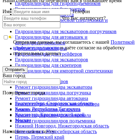
Наши специалисты перезвонят вам в ближайшее время
Гидроцилиндры для гидроподъемников
Гидроцилиндры для бульдозеров
Имя
Телефон
Гидроцилиндры для пресса
Что Вас интересует?
Гидроцилиндры для лесной спецтехники и
металловозов
Гидроцилиндры для экскаваторов-погрузчиков
Гидроцилиндры для автовышек и
Отправляя данные, вы соглашаетесь с нашей
Политикой
автогидроподъемников
конфиденциальности
и даёте согласие на обработку
Другие гидроцилиндры
персональных данных
Гидроцилиндры для грейферов
Гидроцилиндры для экскаваторов
Гидроцилиндры для скреперов
Отправить
Гидроцилиндры для импортной спецтехники
Ваш город
Ремонт гидроцилиндров
Ремонт гидроцилиндра экскаватора
Популярные города
Ремонт гидроцилиндра погрузчика
Ремонт гидроцилиндра автокрана
Екатеринбург, Свердловская область
Ремонт гидроцилиндров манипулятора
Казань, Республика Татарстан
Ремонт гидроцилиндра пресса
Краснодар, Краснодарский край
Ремонт гидроцилиндров самосвала
Москва
Ремонт гидроцилиндров подъемника
Нижний Новгород, Нижегородская область
Напишите нам на почту:
Новосибирск, Новосибирская область
Пермь, Пермский край