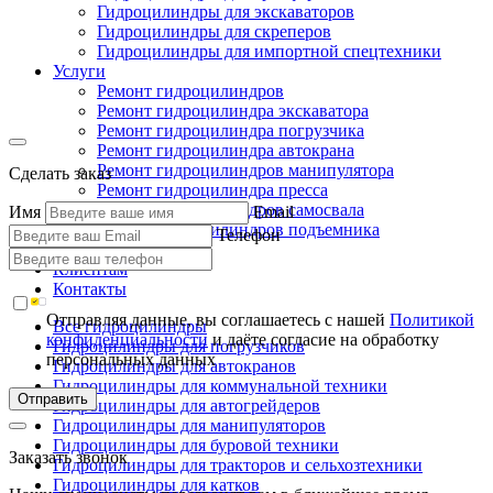
Гидроцилиндры для экскаваторов
Гидроцилиндры для скреперов
Гидроцилиндры для импортной спецтехники
Услуги
Ремонт гидроцилиндров
Ремонт гидроцилиндра экскаватора
Ремонт гидроцилиндра погрузчика
Ремонт гидроцилиндра автокрана
Ремонт гидроцилиндров манипулятора
Сделать заказ
Ремонт гидроцилиндра пресса
Ремонт гидроцилиндров самосвала
Имя
Email
Ремонт гидроцилиндров подъемника
Телефон
Производство
Клиентам
Контакты
Отправляя данные, вы соглашаетесь с нашей
Политикой
Все гидроцилиндры
конфиденциальности
и даёте согласие на обработку
Гидроцилиндры для погрузчиков
персональных данных
Гидроцилиндры для автокранов
Гидроцилиндры для коммунальной техники
Отправить
Гидроцилиндры для автогрейдеров
Гидроцилиндры для манипуляторов
Гидроцилиндры для буровой техники
Заказать звонок
Гидроцилиндры для тракторов и сельхозтехники
Гидроцилиндры для катков