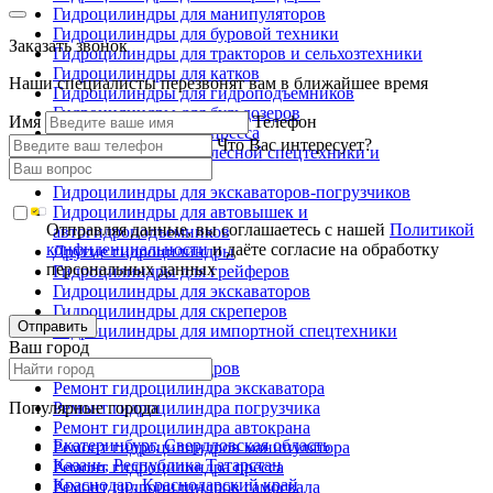
Гидроцилиндры для манипуляторов
Гидроцилиндры для буровой техники
Заказать звонок
Гидроцилиндры для тракторов и сельхозтехники
Гидроцилиндры для катков
Наши специалисты перезвонят вам в ближайшее время
Гидроцилиндры для гидроподъемников
Гидроцилиндры для бульдозеров
Имя
Телефон
Гидроцилиндры для пресса
Что Вас интересует?
Гидроцилиндры для лесной спецтехники и
металловозов
Гидроцилиндры для экскаваторов-погрузчиков
Гидроцилиндры для автовышек и
Отправляя данные, вы соглашаетесь с нашей
Политикой
автогидроподъемников
конфиденциальности
и даёте согласие на обработку
Другие гидроцилиндры
персональных данных
Гидроцилиндры для грейферов
Гидроцилиндры для экскаваторов
Гидроцилиндры для скреперов
Отправить
Гидроцилиндры для импортной спецтехники
Ваш город
Ремонт гидроцилиндров
Ремонт гидроцилиндра экскаватора
Популярные города
Ремонт гидроцилиндра погрузчика
Ремонт гидроцилиндра автокрана
Екатеринбург, Свердловская область
Ремонт гидроцилиндров манипулятора
Казань, Республика Татарстан
Ремонт гидроцилиндра пресса
Краснодар, Краснодарский край
Ремонт гидроцилиндров самосвала