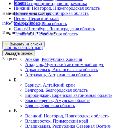
Москва
Ремонт гидроцилиндров подъемника
Нижний Новгород, Нижегородская область
Напишите нам на почту:
Новосибирск, Новосибирская область
Пермь, Пермский край
info@hydrocylinders.ru
Самара, Самарская область
Санкт-Петербург, Ленинградская область
Или позвоните по телефону:
Челябинск, Челябинская область
8-800-101-19-19
Выбрать из списка
(звонок бесплатный)
Заказать звонок
А
Закрыть
Абакан, Республика Хакасия
Анадырь, Чукотский автономный округ
Архангельск, Архангельская область
Астрахань, Астраханская область
Б
Барнаул, Алтайский край
Белгород, Белгородская область
Биробиджан, Еврейская автономная область
Благовещенск, Амурская область
Брянск, Брянская область
В
Великий Новгород, Новгородская область
Владивосток, Приморский край
Владикавказ, Республика Северная Осетия-