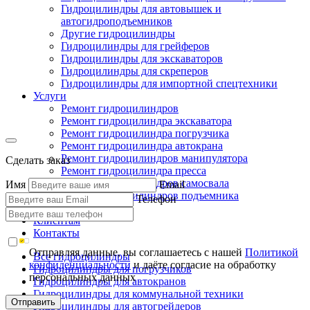
Гидроцилиндры для автовышек и
автогидроподъемников
Другие гидроцилиндры
Гидроцилиндры для грейферов
Гидроцилиндры для экскаваторов
Гидроцилиндры для скреперов
Гидроцилиндры для импортной спецтехники
Услуги
Ремонт гидроцилиндров
Ремонт гидроцилиндра экскаватора
Ремонт гидроцилиндра погрузчика
Ремонт гидроцилиндра автокрана
Ремонт гидроцилиндров манипулятора
Сделать заказ
Ремонт гидроцилиндра пресса
Ремонт гидроцилиндров самосвала
Имя
Email
Ремонт гидроцилиндров подъемника
Телефон
Производство
Клиентам
Контакты
Отправляя данные, вы соглашаетесь с нашей
Политикой
Все гидроцилиндры
конфиденциальности
и даёте согласие на обработку
Гидроцилиндры для погрузчиков
персональных данных
Гидроцилиндры для автокранов
Гидроцилиндры для коммунальной техники
Отправить
Гидроцилиндры для автогрейдеров