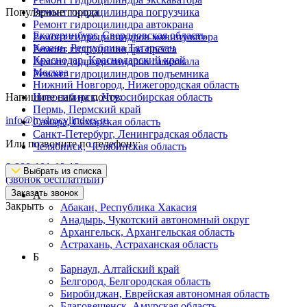
Популярные города
Ремонт гидроцилиндра погрузчика
Ремонт гидроцилиндра автокрана
Екатеринбург, Свердловская область
Ремонт гидроцилиндров манипулятора
Казань, Республика Татарстан
Ремонт гидроцилиндра пресса
Краснодар, Краснодарский край
Ремонт гидроцилиндров самосвала
Москва
Ремонт гидроцилиндров подъемника
Нижний Новгород, Нижегородская область
Напишите нам на почту:
Новосибирск, Новосибирская область
Пермь, Пермский край
info@hydrocylinders.ru
Самара, Самарская область
Санкт-Петербург, Ленинградская область
Или позвоните по телефону:
Челябинск, Челябинская область
8-800-101-19-19
Выбрать из списка
(звонок бесплатный)
Заказать звонок
А
Закрыть
Абакан, Республика Хакасия
Анадырь, Чукотский автономный округ
Архангельск, Архангельская область
Астрахань, Астраханская область
Б
Барнаул, Алтайский край
Белгород, Белгородская область
Биробиджан, Еврейская автономная область
Благовещенск, Амурская область