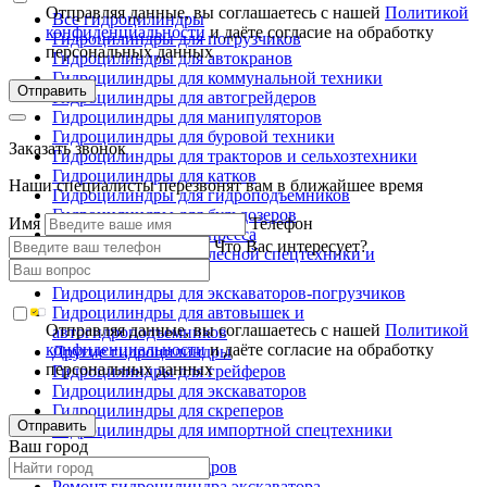
Отправляя данные, вы соглашаетесь с нашей
Политикой
Все гидроцилиндры
конфиденциальности
и даёте согласие на обработку
Гидроцилиндры для погрузчиков
персональных данных
Гидроцилиндры для автокранов
Гидроцилиндры для коммунальной техники
Отправить
Гидроцилиндры для автогрейдеров
Гидроцилиндры для манипуляторов
Гидроцилиндры для буровой техники
Заказать звонок
Гидроцилиндры для тракторов и сельхозтехники
Гидроцилиндры для катков
Наши специалисты перезвонят вам в ближайшее время
Гидроцилиндры для гидроподъемников
Гидроцилиндры для бульдозеров
Имя
Телефон
Гидроцилиндры для пресса
Что Вас интересует?
Гидроцилиндры для лесной спецтехники и
металловозов
Гидроцилиндры для экскаваторов-погрузчиков
Гидроцилиндры для автовышек и
Отправляя данные, вы соглашаетесь с нашей
Политикой
автогидроподъемников
конфиденциальности
и даёте согласие на обработку
Другие гидроцилиндры
персональных данных
Гидроцилиндры для грейферов
Гидроцилиндры для экскаваторов
Гидроцилиндры для скреперов
Отправить
Гидроцилиндры для импортной спецтехники
Ваш город
Ремонт гидроцилиндров
Ремонт гидроцилиндра экскаватора