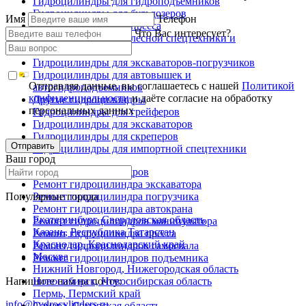
Гидроцилиндры для гидроподъемников
Гидроцилиндры для бульдозеров
Имя
Телефон
Гидроцилиндры для пресса
Что Вас интересует?
Гидроцилиндры для лесной спецтехники и
металловозов
Гидроцилиндры для экскаваторов-погрузчиков
Гидроцилиндры для автовышек и
Отправляя данные, вы соглашаетесь с нашей
Политикой
автогидроподъемников
конфиденциальности
и даёте согласие на обработку
Другие гидроцилиндры
персональных данных
Гидроцилиндры для грейферов
Гидроцилиндры для экскаваторов
Гидроцилиндры для скреперов
Отправить
Гидроцилиндры для импортной спецтехники
Ваш город
Ремонт гидроцилиндров
Ремонт гидроцилиндра экскаватора
Популярные города
Ремонт гидроцилиндра погрузчика
Ремонт гидроцилиндра автокрана
Екатеринбург, Свердловская область
Ремонт гидроцилиндров манипулятора
Казань, Республика Татарстан
Ремонт гидроцилиндра пресса
Краснодар, Краснодарский край
Ремонт гидроцилиндров самосвала
Москва
Ремонт гидроцилиндров подъемника
Нижний Новгород, Нижегородская область
Напишите нам на почту:
Новосибирск, Новосибирская область
Пермь, Пермский край
info@hydrocylinders.ru
Самара, Самарская область