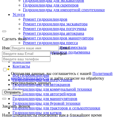
Гидроцилиндры для экскаваторов
Гидроцилиндры для скреперов
Гидроцилиндры для импортной спецтехники
Услуги
Ремонт гидроцилиндров
Ремонт гидроцилиндра экскаватора
Ремонт гидроцилиндра погрузчика
Ремонт гидроцилиндра автокрана
Ремонт гидроцилиндров манипулятора
Сделать заказ
Ремонт гидроцилиндра пресса
Ремонт гидроцилиндров самосвала
Имя
Email
Ремонт гидроцилиндров подъемника
Телефон
Производство
Клиентам
Контакты
Отправляя данные, вы соглашаетесь с нашей
Политикой
Все гидроцилиндры
конфиденциальности
и даёте согласие на обработку
Гидроцилиндры для погрузчиков
персональных данных
Гидроцилиндры для автокранов
Гидроцилиндры для коммунальной техники
Отправить
Гидроцилиндры для автогрейдеров
Гидроцилиндры для манипуляторов
Гидроцилиндры для буровой техники
Заказать звонок
Гидроцилиндры для тракторов и сельхозтехники
Гидроцилиндры для катков
Наши специалисты перезвонят вам в ближайшее время